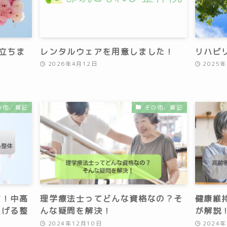
立ちま
レンタルウェアを用意しました！
リハビ
2026年4月12日
2025
の他、雑記
その他、雑記
方！中高
理学療法士ってどんな資格なの？そ
健康維
上げる整
んな疑問を解決！
が解説
2024年12月10日
2024