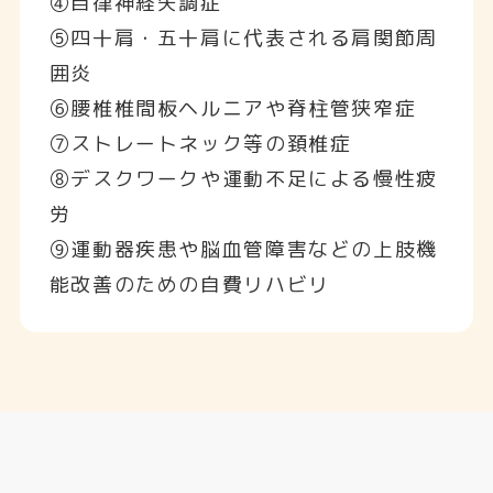
④自律神経失調症
⑤四十肩・五十肩に代表される肩関節周
囲炎
⑥腰椎椎間板ヘルニアや脊柱管狭窄症
⑦ストレートネック等の頚椎症
⑧デスクワークや運動不足による慢性疲
労
⑨運動器疾患や脳血管障害などの上肢機
能改善のための自費リハビリ