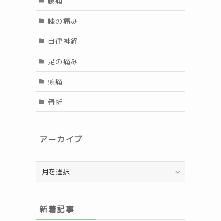
腰痛
膝の痛み
自律神経
足の痛み
頭痛
骨折
アーカイブ
と
ア
ー
カ
イ
新着記事
ブ